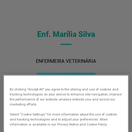
Enf. Marília Silva
ENFERMEIRA VETERINÁRIA
By clicking “Accept All” you agree to the storing and use of cookies and
tracking technologies on your device to enhance site navigation, improve
the performance of our website, analyse website use, and assist our
marketing efforts.
Select “Cookie Settings” for more information about the use of cookies
and tracking technologies and to adjust your preferences. More
information is available in our Privacy Notice and Cookie Policy.